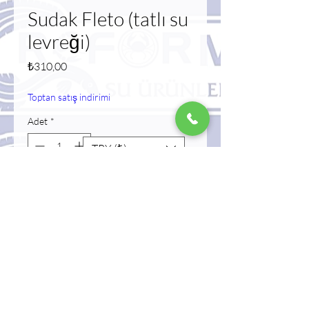
Sudak Fleto (tatlı su
levreği)
Fiyat
₺310,00
Toptan satış indirimi
Adet
*
TRY (₺)
Tükendi
Geldiğinde Bildir
Shopping