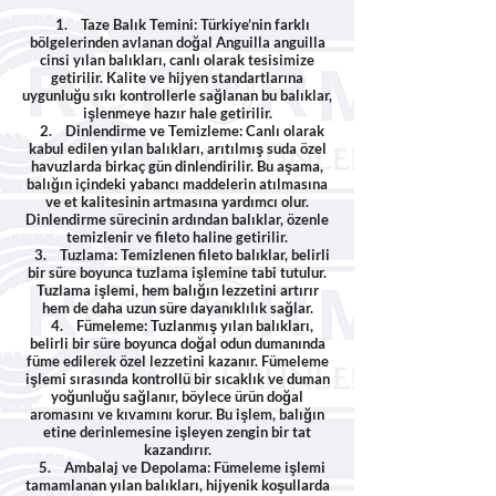
1. Taze Balık Temini: Türkiye’nin farklı
bölgelerinden avlanan doğal Anguilla anguilla
cinsi yılan balıkları, canlı olarak tesisimize
getirilir. Kalite ve hijyen standartlarına
uygunluğu sıkı kontrollerle sağlanan bu balıklar,
işlenmeye hazır hale getirilir.
2. Dinlendirme ve Temizleme: Canlı olarak
kabul edilen yılan balıkları, arıtılmış suda özel
havuzlarda birkaç gün dinlendirilir. Bu aşama,
balığın içindeki yabancı maddelerin atılmasına
ve et kalitesinin artmasına yardımcı olur.
Dinlendirme sürecinin ardından balıklar, özenle
temizlenir ve fileto haline getirilir.
3. Tuzlama: Temizlenen fileto balıklar, belirli
bir süre boyunca tuzlama işlemine tabi tutulur.
Tuzlama işlemi, hem balığın lezzetini artırır
hem de daha uzun süre dayanıklılık sağlar.
4. Fümeleme: Tuzlanmış yılan balıkları,
belirli bir süre boyunca doğal odun dumanında
füme edilerek özel lezzetini kazanır. Fümeleme
işlemi sırasında kontrollü bir sıcaklık ve duman
yoğunluğu sağlanır, böylece ürün doğal
aromasını ve kıvamını korur. Bu işlem, balığın
etine derinlemesine işleyen zengin bir tat
kazandırır.
5. Ambalaj ve Depolama: Fümeleme işlemi
tamamlanan yılan balıkları, hijyenik koşullarda