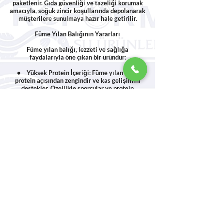
paketlenir. Gıda güvenliği ve tazeliği korumak
amacıyla, soğuk zincir koşullarında depolanarak
müşterilere sunulmaya hazır hale getirilir.
Füme Yılan Balığının Yararları
Füme yılan balığı, lezzeti ve sağlığa
faydalarıyla öne çıkan bir üründür:
• Yüksek Protein İçeriği: Füme yılan balığı,
protein açısından zengindir ve kas gelişimini
destekler. Özellikle sporcular ve protein
ihtiyacını karşılamak isteyenler için ideal bir
besindir.
• Omega-3 Yağ Asitleri: Omega-3 yağ
asitleri bakımından zengin olan yılan balığı,
kalp sağlığını korur, iltihaplanmayı azaltır ve
beyin fonksiyonlarını destekler.
• Vitamin ve Mineral Deposu: A, D ve B12
vitaminleri ile fosfor ve potasyum gibi
mineralleri barındırır. Bu vitaminler bağışıklık
sistemini güçlendirir, kemik sağlığını destekler
ve enerji seviyelerini yükseltir.
• Düşük Karbonhidrat, Yüksek Lezzet: Füme
yılan balığı, düşük karbonhidrat oranına sahip
olup sağlıklı bir lezzet alternatifi sunar. Diyet
dostu bir besin olarak tercih edilebilir.