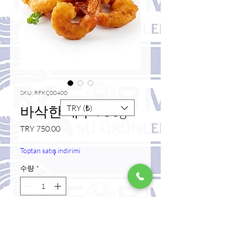
SKU: RFKÇ00400
바삭한 새우 750g
TRY (₺)
가
TRY 750.00
격
Toptan satış indirimi
수량
*
카트에 추가