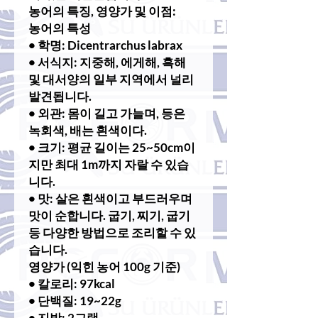
농어의 특징, 영양가 및 이점:
농어의 특성
• 학명: Dicentrarchus labrax
• 서식지: 지중해, 에게해, 흑해
및 대서양의 일부 지역에서 널리
발견됩니다.
• 외관: 몸이 길고 가늘며, 등은
녹회색, 배는 흰색이다.
• 크기: 평균 길이는 25~50cm이
지만 최대 1m까지 자랄 수 있습
니다.
• 맛: 살은 흰색이고 부드러우며
맛이 순합니다. 굽기, 찌기, 굽기
등 다양한 방법으로 조리할 수 있
습니다.
영양가 (익힌 농어 100g 기준)
• 칼로리: 97kcal
• 단백질: 19~22g
• 지방: 2그램