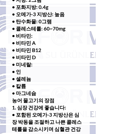
• 포화지방: 0.4g
• 오메가-3 지방산: 높음
• 탄수화물: 0그램
• 콜레스테롤: 60~70mg
• 비타민:
• 비타민 A
• 비타민 B12
• 비타민 D
• 미네랄:
• 인
• 셀레늄
• 칼륨
• 마그네슘
농어 물고기의 장점
1. 심장 건강에 좋습니다:
• 포함된 오메가-3 지방산은 심
장 박동을 조절하고 나쁜 콜레스
테롤을 감소시키며 심혈관 건강