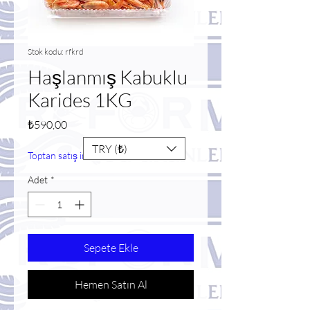
Stok kodu: rfkrd
Haşlanmış Kabuklu
Karides 1KG
Fiyat
₺590,00
TRY (₺)
Toptan satış indirimi
Adet
*
Sepete Ekle
Hemen Satın Al