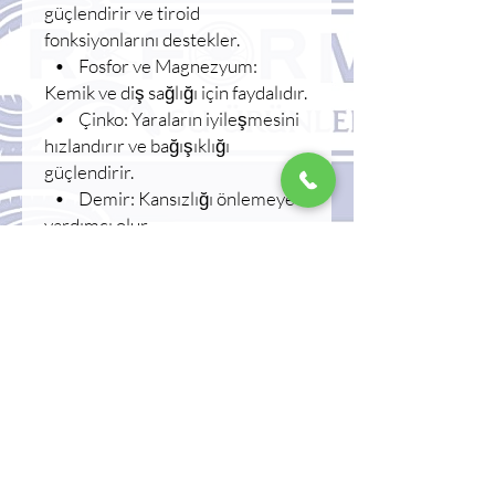
güçlendirir ve tiroid
fonksiyonlarını destekler.
• Fosfor ve Magnezyum:
Kemik ve diş sağlığı için faydalıdır.
• Çinko: Yaraların iyileşmesini
hızlandırır ve bağışıklığı
güçlendirir.
• Demir: Kansızlığı önlemeye
yardımcı olur.
5. Kolesterol ve Kalp Sağlığı:
• Doğal karides kolesterol
içerir, ancak araştırmalar,
doymuş yağ oranının düşük
olması sayesinde LDL (kötü
kolesterol) seviyelerini
artırmadığını ve kalp sağlığına
zarar vermediğini
göstermektedir.
6. Antioksidan İçeriği: