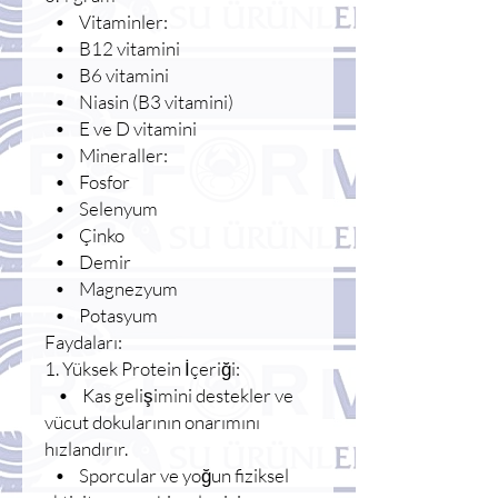
• Vitaminler:
• B12 vitamini
• B6 vitamini
• Niasin (B3 vitamini)
• E ve D vitamini
• Mineraller:
• Fosfor
• Selenyum
• Çinko
• Demir
• Magnezyum
• Potasyum
Faydaları:
1. Yüksek Protein İçeriği:
• Kas gelişimini destekler ve
vücut dokularının onarımını
hızlandırır.
• Sporcular ve yoğun fiziksel