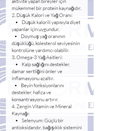
aktivite yapan bireyler için
mükemmel bir protein kaynağıdır.
2. Düşük Kalori ve Yağ Oranı:
• Düşük kalorili yapısıyla diyet
yapanlar için uygundur.
• Doymuş yağ oranının
düşüklüğü, kolesterol seviyesinin
kontrolüne yardımcı olabilir.
3. Omega-3 Yağ Asitleri:
• Kalp sağlığını destekler,
damar sertliğini önler ve
inflamasyonu azaltır.
• Beyin fonksiyonlarını
destekler, hafıza ve
konsantrasyonu artırır.
4. Zengin Vitamin ve Mineral
Kaynağı:
• Selenyum: Güçlü bir
antioksidandır, bağışıklık sistemini