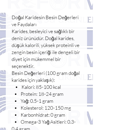
Doğal Karidesin Besin Değerleri
ve Faydaları
Karides, besleyici ve sağlıklı bir
deniz ürünüdür. Doğal karides,
düşük kalorili, yüksek proteinli ve
zengin besin içeriği ile dengeli bir
diyet için mükemmel bir
seçenektir.
Besin Değerleri (100 gram doğal
karides için yaklaşık):
• Kalori: 85-100 kcal
• Protein: 18-24 gram
• Yağ: 0.5-1 gram
• Kolesterol: 120-150 mg
• Karbonhidrat: 0 gram
• Omega-3 Yağ Asitleri: 0.3-
0.4 gram