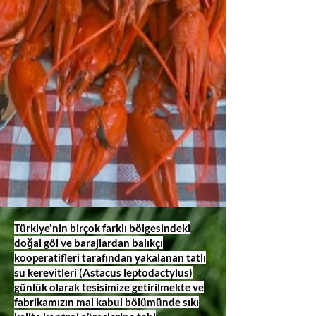
Türkiye'nin birçok farklı bölgesindeki
doğal göl ve barajlardan balıkçı
kooperatifleri tarafından yakalanan tatlı
su kerevitleri (Astacus leptodactylus)
günlük olarak tesisimize getirilmekte ve
fabrikamızın mal kabul bölümünde sıkı