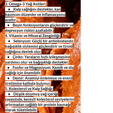
3. Omega-3 Yağ Asitleri:
• Kalp sağlığını destekler, kan
basıncını düzenler ve inflamasyonu
azaltır.
• Beyin fonksiyonlarını güçlendirir ve
depresyon riskini azaltabilir.
4. Vitamin ve Mineral Zenginliği:
• Selenyum: Güçlü bir antioksidandır,
bağışıklık sistemini güçlendirir ve tiroid
sağlığına destek olur.
• Çinko: Yaraların hızlı iyileşmesine
yardımcı olur ve bağışıklığı destekler.
• Fosfor ve Magnezyum: Kemik ve diş
sağlığı için önemlidir.
• Demir: Anemiyi önlemeye ve enerji
üretimine katkıda bulunur.
5. Kolesterol ve Kalp Sağlığı:
• Düşük doymuş yağ içeriği
sayesinde, kerevit kolesterol seviyelerini
artırmadan sağlıklı bir protein kaynağı
olarak tüketilebilir.