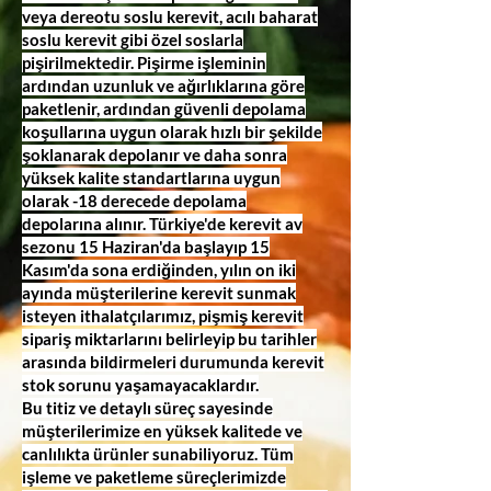
veya dereotu soslu kerevit, acılı baharat
soslu kerevit gibi özel soslarla
pişirilmektedir. Pişirme işleminin
ardından uzunluk ve ağırlıklarına göre
paketlenir, ardından güvenli depolama
koşullarına uygun olarak hızlı bir şekilde
şoklanarak depolanır ve daha sonra
yüksek kalite standartlarına uygun
olarak -18 derecede depolama
depolarına alınır. Türkiye'de kerevit av
sezonu 15 Haziran'da başlayıp 15
Kasım'da sona erdiğinden, yılın on iki
ayında müşterilerine kerevit sunmak
isteyen ithalatçılarımız, pişmiş kerevit
sipariş miktarlarını belirleyip bu tarihler
arasında bildirmeleri durumunda kerevit
stok sorunu yaşamayacaklardır.
Bu titiz ve detaylı süreç sayesinde
müşterilerimize en yüksek kalitede ve
canlılıkta ürünler sunabiliyoruz. Tüm
işleme ve paketleme süreçlerimizde