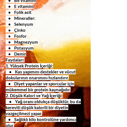
• B6 vitamini
• E vitamini
• Folik asit
• Mineraller:
• Selenyum
• Çinko
• Fosfor
• Magnezyum
• Potasyum
• Demir
Faydaları:
1. Yüksek Protein İçeriği:
• Kas yapımını destekler ve vücut
dokularının onarımını hızlandırır.
• Diyet yapanlar ve sporcular için
mükemmel bir protein kaynağıdır.
2. Düşük Kalori ve Yağ İçeriği:
• Yağ oranı oldukça düşüktür, bu da
kereviti düşük kalorili bir diyetin
vazgeçilmezi yapar.
• Sağlıklı kilo kontrolüne yardımcı
olur.