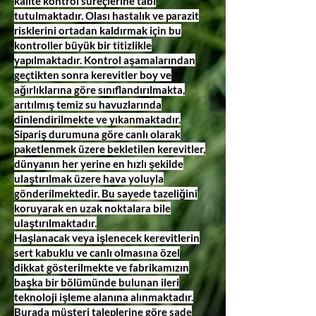
kalite kontrol süreçlerine tabi
tutulmaktadır. Olası hastalık ve parazit
risklerini ortadan kaldırmak için bu
kontroller büyük bir titizlikle
yapılmaktadır. Kontrol aşamalarından
geçtikten sonra kerevitler boy ve
ağırlıklarına göre sınıflandırılmakta,
arıtılmış temiz su havuzlarında
dinlendirilmekte ve yıkanmaktadır.
Sipariş durumuna göre canlı olarak
paketlenmek üzere bekletilen kerevitler,
dünyanın her yerine en hızlı şekilde
ulaştırılmak üzere hava yoluyla
gönderilmektedir. Bu sayede tazeliğini
koruyarak en uzak noktalara bile
ulaştırılmaktadır.
Haşlanacak veya işlenecek kerevitlerin
sert kabuklu ve canlı olmasına özel
dikkat gösterilmekte ve fabrikamızın
başka bir bölümünde bulunan ileri
teknoloji işleme alanına alınmaktadır.
Burada müşteri taleplerine göre sade