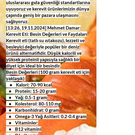
uluslararası gıda güvenliği standartlarına
uyuyoruz ve kerevit ürünlerimizin dünya
çapında geniş bir pazara ulaşmasını
sağlıyoruz.
[13:26,
19.11.2024
] Mehmet Damar:
Kerevit Eti: Besin Değerleri ve Faydaları
Kerevit eti (tatlı su ıstakozu), lezzeti ve
besleyici değeriyle popüler bir deniz
ürünü alternatifidir. Düşük kalorili ve
yüksek proteinli yapısıyla sağlıklı bir
diyet için ideal bir besindir.
Besin Değerleri (100 gram kerevit eti için
yaklaşık):
• Kalori: 70-90 kcal
• Protein: 15-20 gram
• Yağ: 0.5-1 gram
• Kolesterol: 80-110 mg
• Karbonhidrat: 0 gram
• Omega-3 Yağ Asitleri: 0.2-0.4 gram
• Vitaminler:
• B12 vitamini