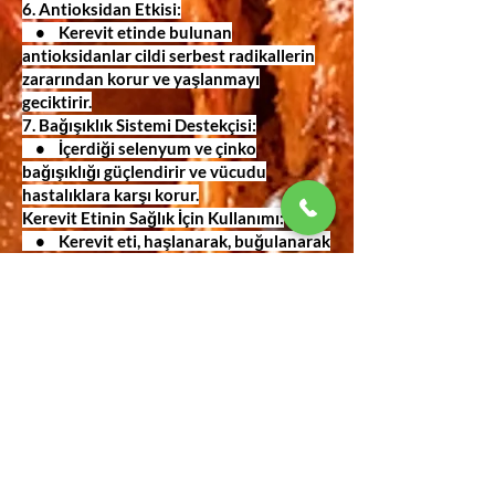
6. Antioksidan Etkisi:
• Kerevit etinde bulunan
antioksidanlar cildi serbest radikallerin
zararından korur ve yaşlanmayı
geciktirir.
7. Bağışıklık Sistemi Destekçisi:
• İçerdiği selenyum ve çinko
bağışıklığı güçlendirir ve vücudu
hastalıklara karşı korur.
Kerevit Etinin Sağlık İçin Kullanımı:
• Kerevit eti, haşlanarak, buğulanarak
veya ızgarada pişirilerek tüketilebilir.
• Düşük yağlı yemekler ve sağlıklı
salatalarda harika bir tamamlayıcıdır.
• Zengin protein ve düşük
karbonhidrat içeriğiyle ketojenik veya
düşük karbonhidrat diyetleri için
uygundur.
Kimler Tüketebilir?
• Dengeli ve sağlıklı beslenmek
isteyen bireyler.