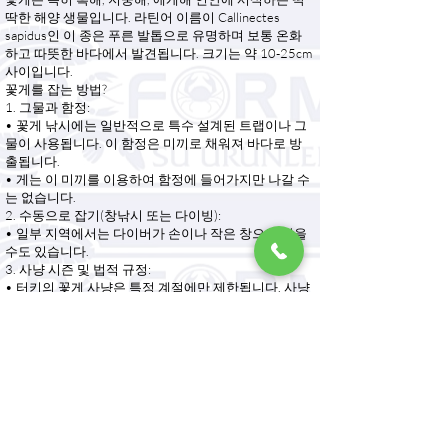
딱한 해양 생물입니다. 라틴어 이름이 Callinectes
sapidus인 이 종은 푸른 발톱으로 유명하며 보통 온화
하고 따뜻한 바다에서 발견됩니다. 크기는 약 10-25cm
사이입니다.
꽃게를 잡는 방법?
1. 그물과 함정:
• 꽃게 낚시에는 일반적으로 특수 설계된 트랩이나 그
물이 사용됩니다. 이 함정은 미끼로 채워져 바다로 방
출됩니다.
• 게는 이 미끼를 이용하여 함정에 들어가지만 나갈 수
는 없습니다.
2. 수동으로 잡기(창낚시 또는 다이빙):
• 일부 지역에서는 다이버가 손이나 작은 창으로 잡을
수도 있습니다.
3. 사냥 시즌 및 법적 규정:
• 터키의 꽃게 사냥은 특정 계절에만 제한됩니다. 사냥
시즌은 인구를 보호하기 위해 규제됩니다.
꽃게를 요리하는 방법?
1. 끓이기:
• 가장 일반적인 조리 방법 중 하나는 꽃게를 삶는 것입
니다. 물에 소금, 레몬, 월계수 잎을 넣고 끓입니다. 게
를 10~15분 정도 삶아줍니다.
2. 그릴:
• 깨끗이 손질한 꽃게에 올리브 오일, 마늘, 향신료를