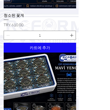
청소된 꽃게
가격
TRY 610.00
카트에 추가