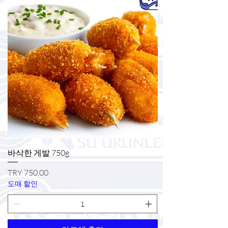
바삭한 게발 750g
가격
TRY 750.00
도매 할인