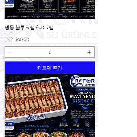
냉동 블루크랩 800그램
가격
TRY 560.00
카트에 추가