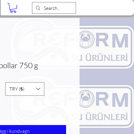
Blog
bollar 750 g
TRY (₺)
ägg i kundvagn