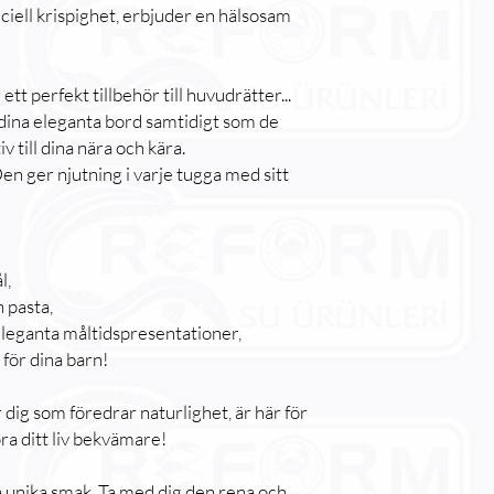
ciell krispighet, erbjuder en hälsosam
ett perfekt tillbehör till huvudrätter...
l dina eleganta bord samtidigt som de
v till dina nära och kära.
en ger njutning i varje tugga med sitt
l,
 pasta,
leganta måltidspresentationer,
för dina barn!
r dig som föredrar naturlighet, är här för
öra ditt liv bekvämare!
a unika smak. Ta med dig den rena och