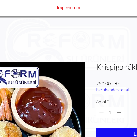
köpcentrum
Krispiga räk
Pris
750,00 TRY
Partihandelsrabatt
Antal
*
L