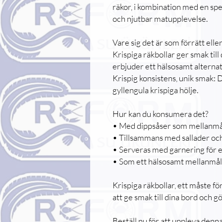
räkor, i kombination med en spe
och njutbar matupplevelse.
Vare sig det är som förrätt eller 
Krispiga räkbollar ger smak til
erbjuder ett hälsosamt alternati
Krispig konsistens, unik smak: D
gyllengula krispiga hölje.
Hur kan du konsumera det?
• Med dippsåser som mellanmå
• Tillsammans med sallader och
• Serveras med garnering för e
• Som ett hälsosamt mellanmål 
Krispiga räkbollar, ett måste fö
att ge smak till dina bord och g
Beställ nu för att uppleva denn