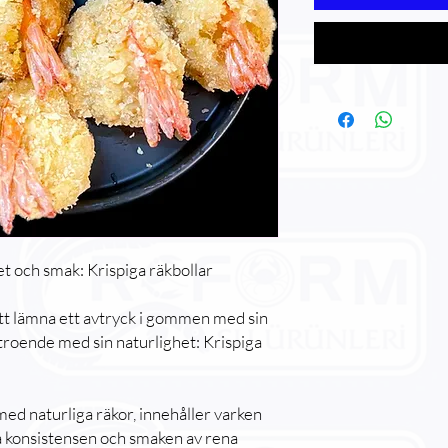
t och smak: Krispiga räkbollar
tt lämna ett avtryck i gommen med sin
troende med sin naturlighet: Krispiga
med naturliga räkor, innehåller varken
ra konsistensen och smaken av rena