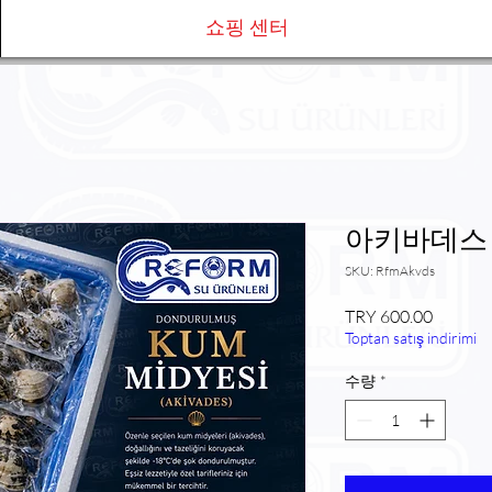
쇼핑 센터
아키바데스 
SKU: RfmAkvds
가
TRY 600.00
Toptan satış indirimi
격
수량
*