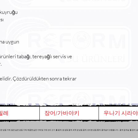
 kuyruğu
sı
ına uygun
rünleri tabağı, tereyağlı servis ve
.
lidir. Çözdürüldükten sonra tekrar
필레
장어/가바야키
우나기 시라
 가재, 일반 삶은 냉동 가재, 매콤한 삶은 가재 및 가재 꼬리 고기, 활 꽃게, 생 냉동 꽃게, 세척 생 냉동 꽃게, 요리된 냉동 통게, 꽃게살이 포함됩니다. , 꽃게 집게살, 활 장어,