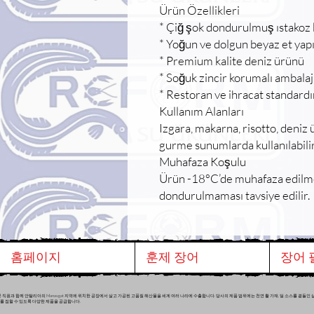
Ürün Özellikleri
* Çiğ şok dondurulmuş ıstakoz
* Yoğun ve dolgun beyaz et yapı
* Premium kalite deniz ürünü
* Soğuk zincir korumalı ambalaj
* Restoran ve ihracat standard
Kullanım Alanları
Izgara, makarna, risotto, deniz ü
gurme sunumlarda kullanılabilir
Muhafaza Koşulu
Ürün -18°C’de muhafaza edilme
dondurulmaması tavsiye edilir.
홈페이지
훈제 장어
장어 
 직원과 함께 안탈리아의 Manavgat 지역에 위치한 공장에서 살고 가공된 고품질 해산물을 세계 여러 나라에 수출합니다. 당사의 제품 범위에는 천연 활 가재, 딜 소스를 곁들인 삶은 냉동
를 점할 수 있도록 다양한 제품을 공급합니다.