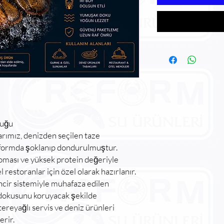
ruğu
arımız, denizden seçilen taze
ğ formda şoklanıp dondurulmuştur.
roması ve yüksek protein değeriyle
restoranlar için özel olarak hazırlanır.
cir sistemiyle muhafaza edilen
l dokusunu koruyacak şekilde
 tereyağlı servis ve deniz ürünleri
rir.