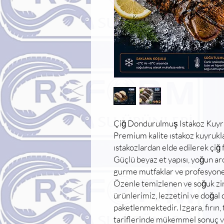
Çiğ Dondurulmuş Istakoz Kuy
Premium kalite ıstakoz kuyrukl
ıstakozlardan elde edilerek çi
Güçlü beyaz et yapısı, yoğun a
gurme mutfaklar ve profesyonel 
Özenle temizlenen ve soğuk zin
ürünlerimiz, lezzetini ve doğa
paketlenmektedir. Izgara, fırın,
tariflerinde mükemmel sonuç ve