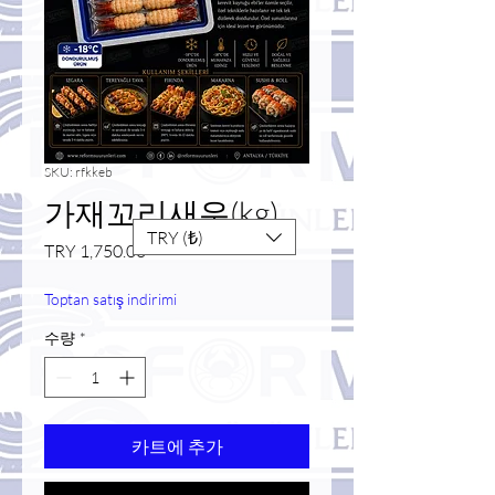
SKU: rfkkeb
가재꼬리새우(kg)
TRY (₺)
가
TRY 1,750.00
격
Toptan satış indirimi
수량
*
카트에 추가