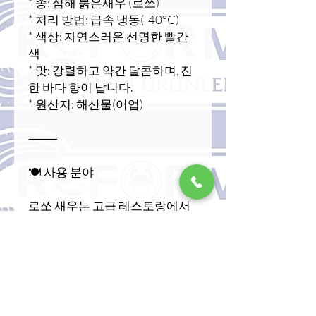
* 종: 심해 붉은새우 (로쏘)
* 처리 방법: 급속 냉동(-40°C)
* 색상: 자연스러운 선명한 빨간
색
* 맛: 강렬하고 약간 달콤하며, 진
한 바다 향이 납니다.
* 원산지: 해산물(어업)
⸻
🍽️ 사용 분야
로쏘 새우는 고급 레스토랑에서
특히 선호되는 식재료입니다.
버터에 구운 새우
새우 캐서롤
* 리조또와 파스타
해산물 빠에야