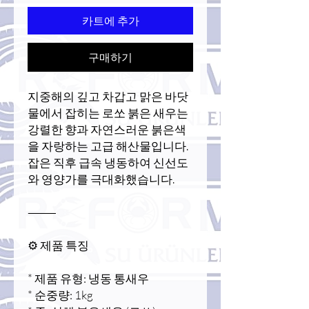
카트에 추가
구매하기
지중해의 깊고 차갑고 맑은 바닷
물에서 잡히는 로쏘 붉은 새우는
강렬한 향과 자연스러운 붉은색
을 자랑하는 고급 해산물입니다.
잡은 직후 급속 냉동하여 신선도
와 영양가를 극대화했습니다.
⸻
⚙️ 제품 특징
* 제품 유형: 냉동 통새우
* 순중량: 1kg