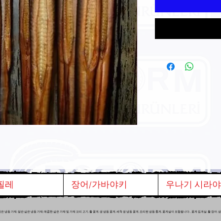
필레
장어/가바야키
우나기 시라
 가재, 일반 삶은 냉동 가재, 매콤한 삶은 가재 및 가재 꼬리 고기, 활 꽃게, 생 냉동 꽃게, 세척 생 냉동 꽃게, 요리된 냉동 통게, 꽃게살이 포함됩니다. , 꽃게 집게살, 활 장어,