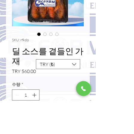
SKU: rfkdo
딜 소스를 곁들인 가
재
TRY (₺)
가
TRY 560.00
격
수량
*
카트에 추가
구매하기