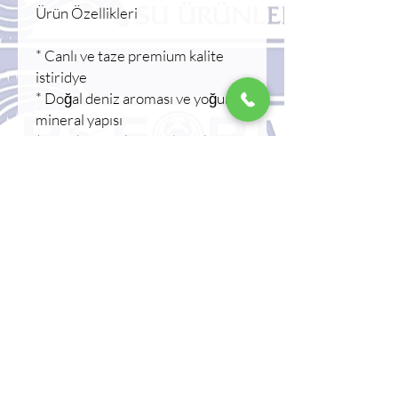
Ürün Özellikleri
* Canlı ve taze premium kalite
istiridye
* Doğal deniz aroması ve yoğun
mineral yapısı
* Soğuk zincir korumalı sevkiyat
* Restoran ve profesyonel
mutfaklara uygun
* Günlük taze ürün seçimi
Kullanım Alanları
Çiğ tüketim, limonlu servis, deniz
ürünleri tabağı, gourmet
sunumlar ve özel restoran
menülerinde kullanılabilir.
Muhafaza Koşulu