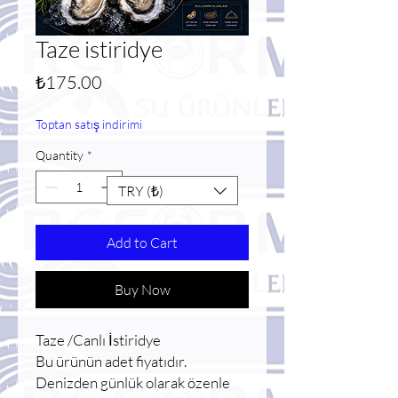
Taze istiridye
Price
₺175.00
Toptan satış indirimi
Quantity
*
TRY (₺)
Add to Cart
Buy Now
Taze /Canlı İstiridye
Bu ürünün adet fiyatıdır.
Denizden günlük olarak özenle