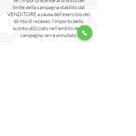
Se l'importo scende al di sotto del
limite della campagna stabilito dal
VENDITORE a causa dell'esercizio del
diritto di recesso, l'importo dello
sconto utilizzato nell'ambito della
campagna verrà annullato.
PRODOTTI PER I QUALI NON È
ESERCITABILE IL DIRITTO DI
RECESSO:
Articoli quali biancheria intima, costumi
da bagno e slip da bikini, materiali per il
trucco, prodotti monouso, beni
preparati in base alla richiesta
dell'ACQUIRENTE o chiaramente in
linea con le sue esigenze personali e
che non possono essere restituiti, non
vengono consegnati all'ACQUIRENTE.
Prodotti che non sono idonei alla
restituzione in termini di salute e igiene