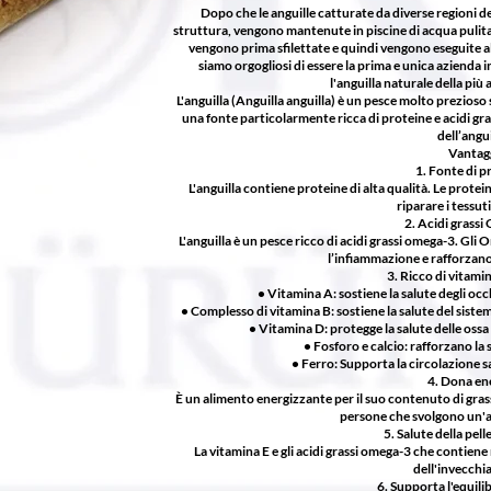
Dopo che le anguille catturate da diverse regioni d
struttura, vengono mantenute in piscine di acqua pulita
vengono prima sfilettate e quindi vengono eseguite al
siamo orgogliosi di essere la prima e unica azienda 
l'anguilla naturale della più
L'anguilla (Anguilla anguilla) è un pesce molto prezioso s
una fonte particolarmente ricca di proteine e acidi gras
dell’angui
Vantag
1. Fonte di p
L'anguilla contiene proteine di alta qualità. Le prote
riparare i tessut
2. Acidi grassi
L'anguilla è un pesce ricco di acidi grassi omega-3. Gl
l’infiammazione e rafforzano
3. Ricco di vitamin
• Vitamina A: sostiene la salute degli occ
• Complesso di vitamina B: sostiene la salute del sist
• Vitamina D: protegge la salute delle ossa
• Fosforo e calcio: rafforzano la s
• Ferro: Supporta la circolazione s
4. Dona ene
È un alimento energizzante per il suo contenuto di grass
persone che svolgono un'att
5. Salute della pelle
La vitamina E e gli acidi grassi omega-3 che contiene n
dell'invecch
6. Supporta l'equili