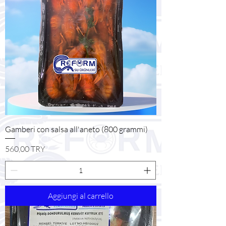
Gamberi con salsa all'aneto (800 grammi)
Prezzo
560,00 TRY
Aggiungi al carrello