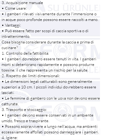
3. Acquisizione manuale
• Come usare:
• I gamberi rilevati visivamente durante l'immersione o
in acque poco profonde possono essere raccolti a mano.
• Vantaggi:
• Può essere fatto per scopi di caccia sportiva o di
intrattenimento.
Cosa bisogna considerare durante la caccia e prima di
cucinare?
1. Controllo della fattibilità:
• I gamberi dovrebbero essere tenuti in vita. I gamberi
morti si deteriorano rapidamente e possono produrre
tossine, il che rappresenta un rischio per la salute.
2. Rispetto dei limiti dimensionali:
• Le dimensioni legali catturabili sono generalmente
superiori a 10 cm. I piccoli individui dovrebbero essere
lasciati.
• Le femmine di gambero con le uova non devono essere
catturate.
3. Trasporto e stoccaggio:
• I gamberi devono essere conservati in un ambiente
umido, fresco e traspirante.
• Possono sopravvivere a lungo nell'acqua, ma ambienti
eccessivamente affollati possono danneggiare i gamberi.
4. Igiene: