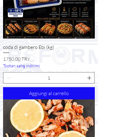
coda di gambero Ebi (kg)
Prezzo
1750,00 TRY
Toptan satış indirimi
Aggiungi al carrello