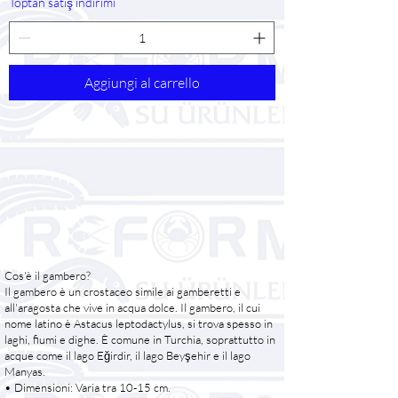
Toptan satış indirimi
Aggiungi al carrello
Cos'è il gambero?
Il gambero è un crostaceo simile ai gamberetti e
all'aragosta che vive in acqua dolce. Il gambero, il cui
nome latino è Astacus leptodactylus, si trova spesso in
laghi, fiumi e dighe. È comune in Turchia, soprattutto in
acque come il lago Eğirdir, il lago Beyşehir e il lago
Manyas.
• Dimensioni: Varia tra 10-15 cm.