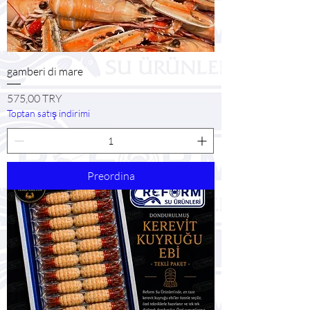
gamberi di mare
Prezzo
575,00 TRY
Toptan satış indirimi
Preordina