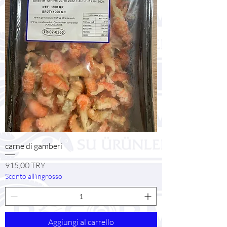
carne di gamberi
Prezzo
915,00 TRY
Sconto all'ingrosso
Aggiungi al carrello