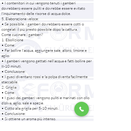
• I contenitori in cui vengono tenuti i gamberi
dovrebbero essere puliti e dovrebbe essere evitato
l'inquinamento delle risorse di acqua dolce.
5. Elaborazione veloce:
• Se possibile, i gamberi dovrebbero essere cotti o
congelati il ​​più presto possibile dopo la cattura.
Come cucinare i gamberi?
1. Ebollizione
• Come:
• Far bollire l'acqua, aggiungere sale, alloro, limone e
aglio.
• I gamberi vengono gettati nell'acqua e fatti bollire per
8-10 minuti.
• Conclusione:
• I gusci diventano rossi e la polpa diventa facilmente
staccabile.
2. Griglia
• Come:
• I gusci dei gamberi vengono puliti e marinati con olio
d'oliva, aglio, sale e spezie.
• Cotto alla griglia per 5-10 minuti.
• Conclusione:
• Si ottiene un aroma più intenso.
3. Cuocere
• Come: