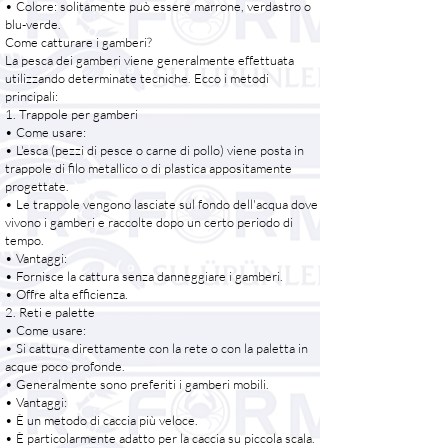
• Colore: solitamente può essere marrone, verdastro o
blu-verde.
Come catturare i gamberi?
La pesca dei gamberi viene generalmente effettuata
utilizzando determinate tecniche. Ecco i metodi
principali:
1. Trappole per gamberi
• Come usare:
• L'esca (pezzi di pesce o carne di pollo) viene posta in
trappole di filo metallico o di plastica appositamente
progettate.
• Le trappole vengono lasciate sul fondo dell'acqua dove
vivono i gamberi e raccolte dopo un certo periodo di
tempo.
• Vantaggi:
• Fornisce la cattura senza danneggiare i gamberi.
• Offre alta efficienza.
2. Reti e palette
• Come usare:
• Si cattura direttamente con la rete o con la paletta in
acque poco profonde.
• Generalmente sono preferiti i gamberi mobili.
• Vantaggi:
• È un metodo di caccia più veloce.
• È particolarmente adatto per la caccia su piccola scala.