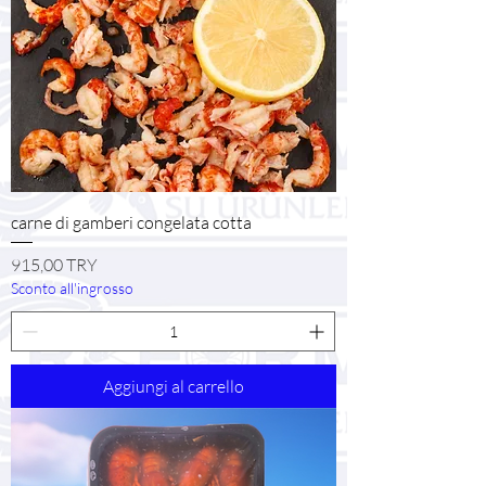
carne di gamberi congelata cotta
Prezzo
915,00 TRY
Sconto all'ingrosso
Aggiungi al carrello