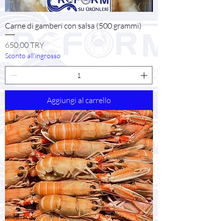
Carne di gamberi con salsa (500 grammi)
Prezzo
650,00 TRY
Sconto all'ingrosso
Aggiungi al carrello