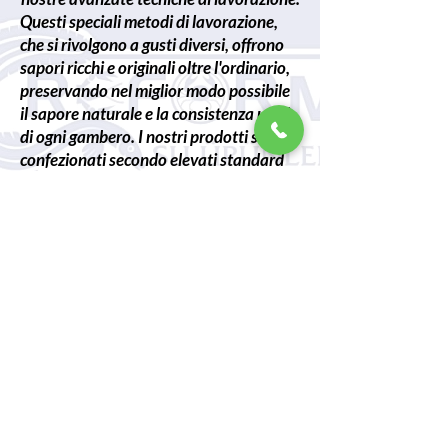
Questi speciali metodi di lavorazione,
che si rivolgono a gusti diversi, offrono
sapori ricchi e originali oltre l'ordinario,
preservando nel miglior modo possibile
il sapore naturale e la consistenza unici
di ogni gambero. I nostri prodotti sono
confezionati secondo elevati standard
qualitativi e preservano la loro
freschezza e gusto.
Questa diversità che offriamo ai nostri
clienti aggiunge valore ai loro menu e ai
loro punti vendita, consentendo loro di
distinguersi nel mercato dei prodotti
ittici. I sapori unici dei nostri gamberetti,
che lasciano il segno nel palato grazie ai
nostri approcci innovativi nel processo
di lavorazione, sono consumati con
ammirazione in tutto il mondo.