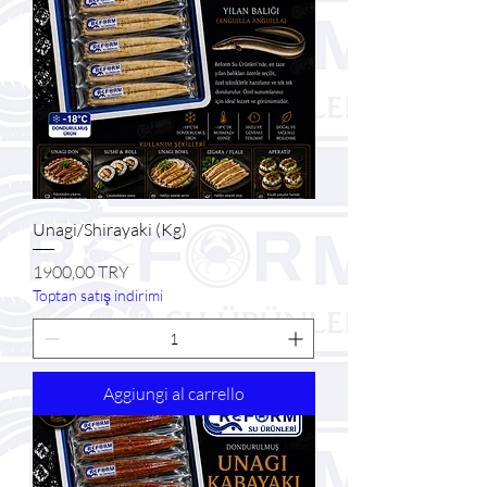
Unagi/Shirayaki (Kg)
Prezzo
1900,00 TRY
Toptan satış indirimi
Aggiungi al carrello