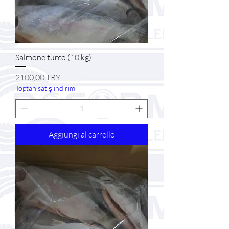
Salmone turco (10 kg)
Prezzo
2100,00 TRY
Toptan satış indirimi
Aggiungi al carrello