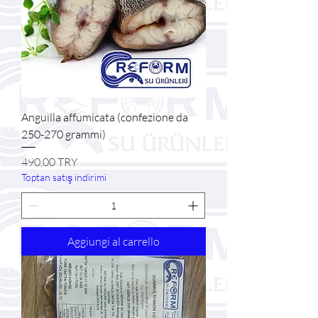
Anguilla affumicata (confezione da
250-270 grammi)
Prezzo
490,00 TRY
Toptan satış indirimi
Aggiungi al carrello