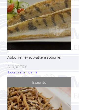
Abborrefilé (sötvattensabborre)
Prezzo
310,00 TRY
Toptan satış indirimi
Esaurito