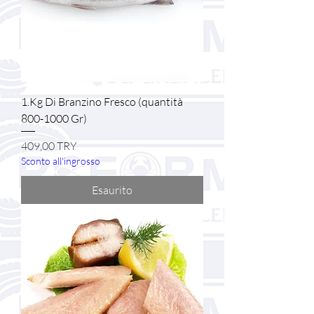
1.Kg Di Branzino Fresco (quantità
800-1000 Gr)
Prezzo
409,00 TRY
Sconto all'ingrosso
Esaurito