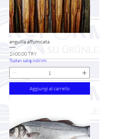
anguilla affumicata
Prezzo
1600,00 TRY
Toptan satış indirimi
Aggiungi al carrello