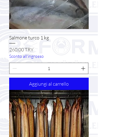
Salmone turco 1 kg
Prezzo
260,00 TRY
Sconto all'ingrosso
Aggiungi al carrello