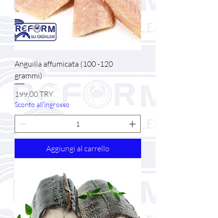
Anguilla affumicata (100 -120
grammi)
Prezzo
199,00 TRY
Sconto all'ingrosso
Aggiungi al carrello