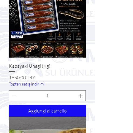
Kabayaki Unagi (Kg)
Prezzo
1850,00 TRY
Toptan satış indirimi
Aggiungi al carrello