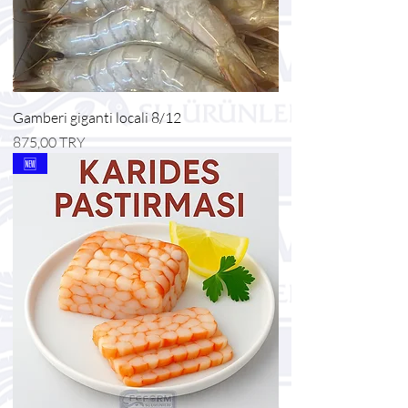
Gamberi giganti locali 8/12
Prezzo
875,00 TRY
🆕