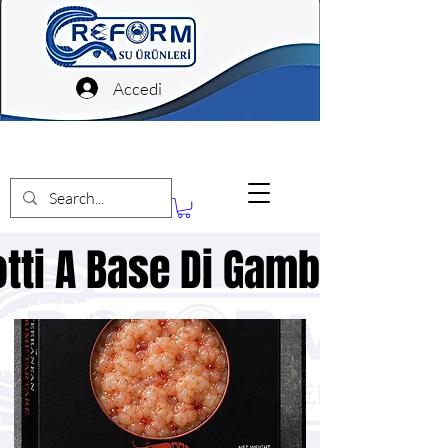
Accedi
tti A Base Di Gamberetti
tti A Base Di Gamberetti