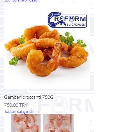
Gamberi croccanti 750G
Prezzo
750,00 TRY
Toptan satış indirimi