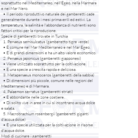
soprattutto nel Mediterraneo, nell'Egeo, nella Marmara
e nel Mar Nero.
• Il periodo riproduttivo naturale dei gamberetti cade
generalmente durante i mesi primaverili ed estivi. La
temperatura, la salinità e l'abbondanza di nutrienti sono
fattori critici per la riproduzione.
Specie di gamberetti trovate in Turchia
1. Penaeus semisulcatus (gamberetto tigre verde)
• È comune nel Mar Mediterraneo e nel Mar Egeo.
• È di grandi dimensioni e ha un alto valore economico.
2. Penaeus japonicus (gamberetti giapponesi)
• Viene utilizzato soprattutto per la coltivazione.
• È una specie a crescita rapida e deliziosa.
3. Metapenaeus monoceros (gamberetti della sabbia)
• Di dimensioni più piccole, comune nelle regioni del
Mediterraneo e di Marmara.
4. Palaemon serratus (gamberetti striati)
• È abbondante nelle zone costiere.
• Di solito vive in aree in cui si incontrano acqua dolce
e salata.
5. Macrobrachium rosenbergii (gamberetti giganti
d'acqua dolce)
• È una specie utilizzata per la coltivazione in risorse
d'acqua dolce.
Modi di cucinare i gamberetti