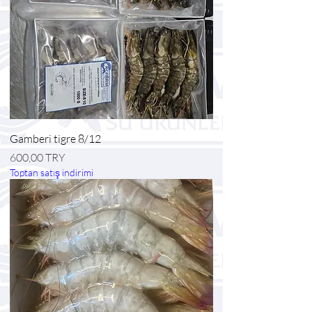
Gamberi tigre 8/12
Prezzo
600,00 TRY
Toptan satış indirimi