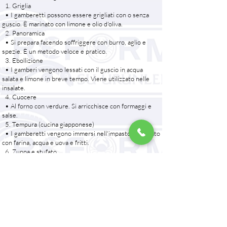
1. Griglia
• I gamberetti possono essere grigliati con o senza
guscio. È marinato con limone e olio d'oliva.
2. Panoramica
• Si prepara facendo soffriggere con burro, aglio e
spezie. È un metodo veloce e pratico.
3. Ebollizione
• I gamberi vengono lessati con il guscio in acqua
salata e limone in breve tempo. Viene utilizzato nelle
insalate.
4. Cuocere
• Al forno con verdure. Si arricchisce con formaggi e
salse.
5. Tempura (cucina giapponese)
• I gamberetti vengono immersi nell'impasto preparato
con farina, acqua e uova e fritti.
6. Zuppa e stufato
• Utilizzato nelle zuppe di mare o negli stufati con
sugo di pomodoro.
Il mercato dei gamberetti in Turchia e nel mondo
Mercato dei gamberetti in Turchia
• Produzione: l'allevamento di gamberetti in Turchia
viene effettuato principalmente nelle regioni del
Mediterraneo e dell'Egeo. I gamberetti giapponesi e i
gamberi tigre verdi sono le specie prioritarie