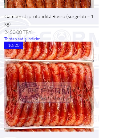
Gamberi di profondità Rosso (surgelati – 1
kg)
Prezzo
2450,00 TRY
Toptan satış indirimi
10/20