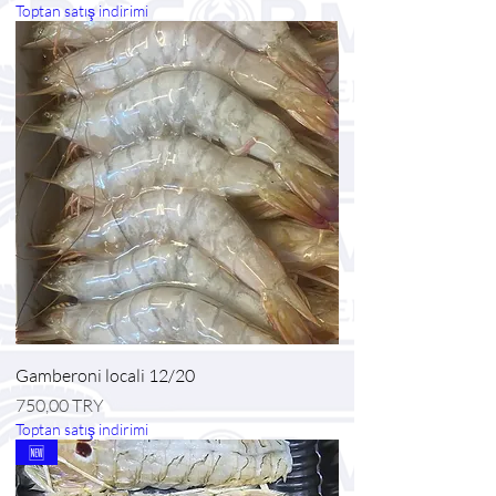
Toptan satış indirimi
Gamberoni locali 12/20
Prezzo
750,00 TRY
Toptan satış indirimi
🆕