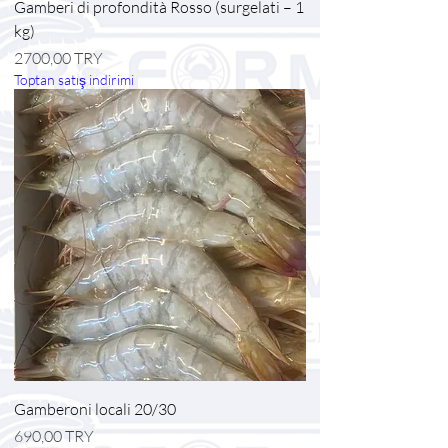
Gamberi di profondità Rosso (surgelati – 1
kg)
Prezzo
2700,00 TRY
Toptan satış indirimi
Gamberoni locali 20/30
Prezzo
690,00 TRY