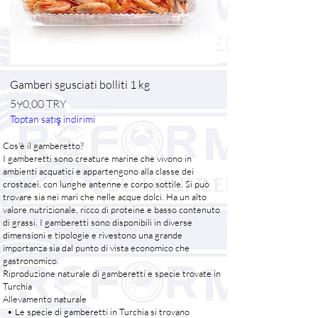
Gamberi sgusciati bolliti 1 kg
Prezzo
590,00 TRY
Toptan satış indirimi
Cos'è il gamberetto?
I gamberetti sono creature marine che vivono in
ambienti acquatici e appartengono alla classe dei
crostacei, con lunghe antenne e corpo sottile. Si può
trovare sia nei mari che nelle acque dolci. Ha un alto
valore nutrizionale, ricco di proteine ​​e basso contenuto
di grassi. I gamberetti sono disponibili in diverse
dimensioni e tipologie e rivestono una grande
importanza sia dal punto di vista economico che
gastronomico.
Riproduzione naturale di gamberetti e specie trovate in
Turchia
Allevamento naturale
• Le specie di gamberetti in Turchia si trovano