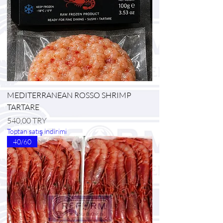
MEDITERRANEAN ROSSO SHRIMP
TARTARE
Prezzo
540,00 TRY
Toptan satış indirimi
40/60