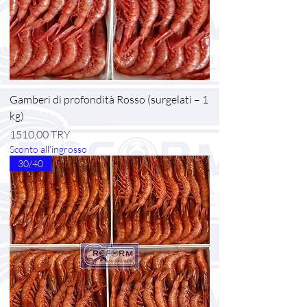
Gamberi di profondità Rosso (surgelati – 1
kg)
Prezzo
1510,00 TRY
Sconto all'ingrosso
30/40