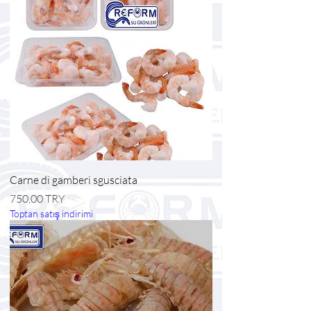
Carne di gamberi sgusciata
Prezzo
750,00 TRY
Toptan satış indirimi