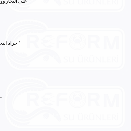
على البخار وو
* جراد الب
*