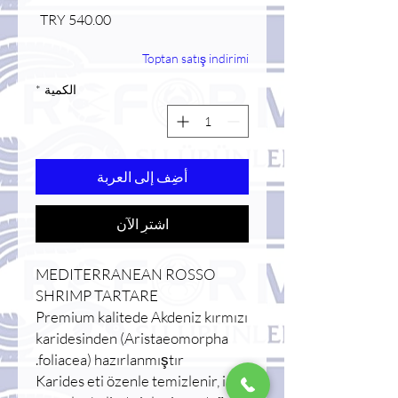
السعر
Toptan satış indirimi
الكمية
*
أضِف إلى العربة
اشترِ الآن
MEDITERRANEAN ROSSO
SHRIMP TARTARE
Premium kalitede Akdeniz kırmızı
karidesinden (Aristaeomorpha
foliacea) hazırlanmıştır.
Karides eti özenle temizlenir, iri