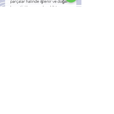
parçalar halinde işlenir ve doğal
lezzetini koruyacak şekilde
dondurulur. Gurme mutfaklar,
fine dining restoranlar, sushi
barlar ve yaratıcı deniz ürünleri
sunumları için idealdir.
• %100 Karides Eti
• Premium Kalite
• Çiğ Dondurulmuş Ürün
• Vakum Ambalajlı
• Net Miktar: 100 g
• -18°C'de muhafaza ediniz
Kullanım Alanları:
Tartare, sushi, sashimi, canapés,
bruschetta, gurme başlangıçlar
ve özel şef sunumları.
Menşei: Türkiye
Üretici: Reform Su Ürünleri