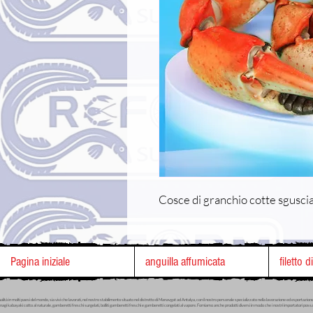
Cosce di granchio cotte sgusc
Pagina iniziale
anguilla affumicata
filetto d
ualità in molti paesi del mondo, sia vivi che lavorati, nel nostro stabilimento situato nel distretto di Manavgat ad Antalya, con il nostro personale specializzato nella lavorazione ed esportazione d
agi kabayaki cotto al naturale, gamberetti freschi surgelati, bolliti gamberetti freschi e gamberetti congelati al vapore. Forniamo anche prodotti diversi in modo che i nostri importatori possano raf