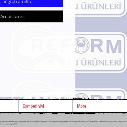
iungi al carrello
Acquista ora
Gamberi vivi
More
di gambero, granchio blu vivo, granchio blu crudo congelato, granchio crudo congelato pulito, granchio intero congelato cotto, polpa di granchio blu , carne di chela di granchio blu, anguilla viva, a
lità e prezzo dei prodotti.