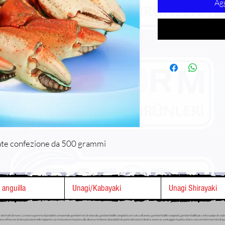
Agg
iate confezione da 500 grammi
i anguilla
Unagi/Kabayaki
Unagi Shirayaki
ei frutti di mare. La nostra gamma di prodotti comprende gamberi vivi al naturale, gamberi bolliti congelati con salsa all'aneto, gamberi bolliti congelati, gamberi bolliti piccanti e polpa di coda 
forzare le loro posizioni nelle regioni in cui si trovano in risposta alle diverse richieste di prodotti da parte dei nostri clienti e avere un vantaggio rispetto ai loro concorrenti in termini di qua