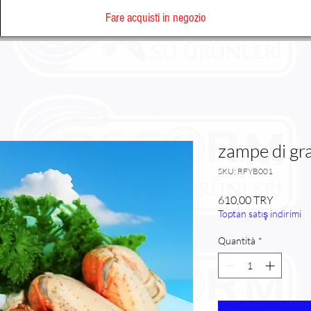
Fare acquisti in negozio
zampe di gr
SKU: RFYB001
Prezzo
610,00 TRY
Toptan satış indirimi
Quantità
*