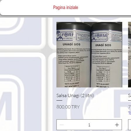
Pagina iniziale
Vista rapida
Salsa Unagi (2 litri)
S
Prezzo
P
800,00 TRY
7
T