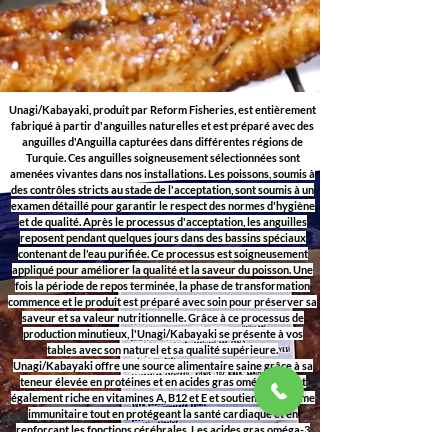
Unagi/Kabayaki, produit par Reform Fisheries, est entièrement
fabriqué à partir d'anguilles naturelles et est préparé avec des
anguilles d'Anguilla capturées dans différentes régions de
Turquie. Ces anguilles soigneusement sélectionnées sont
amenées vivantes dans nos installations. Les poissons, soumis à
des contrôles stricts au stade de l'acceptation, sont soumis à un
examen détaillé pour garantir le respect des normes d'hygiène
et de qualité. Après le processus d'acceptation, les anguilles
reposent pendant quelques jours dans des bassins spéciaux
contenant de l'eau purifiée. Ce processus est soigneusement
appliqué pour améliorer la qualité et la saveur du poisson. Une
fois la période de repos terminée, la phase de transformation
commence et le produit est préparé avec soin pour préserver sa
saveur et sa valeur nutritionnelle. Grâce à ce processus de
production minutieux, l'Unagi/Kabayaki se présente à vos
tables avec son naturel et sa qualité supérieure.
Unagi/Kabayaki offre une source alimentaire saine grâce à sa
teneur élevée en protéines et en acides gras oméga-3. Il est
également riche en vitamines A, B12 et E et soutient le système
immunitaire tout en protégeant la santé cardiaque et en
renforçant les fonctions cérébrales. Les acides gras oméga-3
protègent contre les maladies cardiaques et favorisent la santé