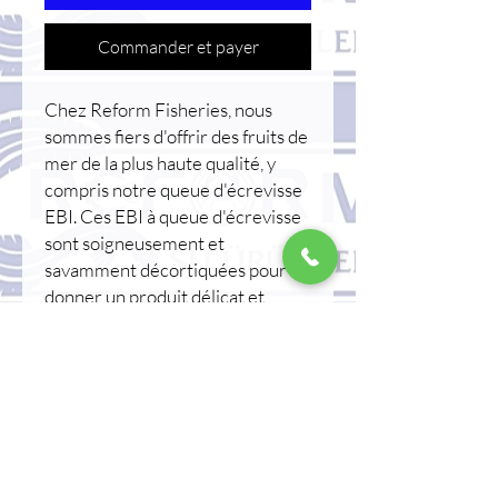
Commander et payer
Chez Reform Fisheries, nous
sommes fiers d'offrir des fruits de
mer de la plus haute qualité, y
compris notre queue d'écrevisse
EBI. Ces EBI à queue d'écrevisse
sont soigneusement et
savamment décortiquées pour
donner un produit délicat et
délicieux. Parfaite pour les
présentations spéciales telles que
les sushis, notre queue
d'écrevisse EBI est un ajout
polyvalent à tout plat de fruits de
mer. Que vous soyez un chef
professionnel ou un cuisinier