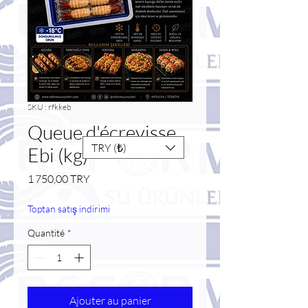
SKU : rfkkeb
Queue d'écrevisse
TRY (₺)
Ebi (kg)
Prix
1 750,00 TRY
Toptan satış indirimi
Quantité
*
Ajouter au panier