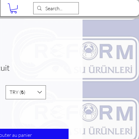
Blog
uit
TRY (₺)
outer au panier