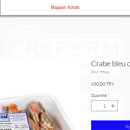
Magasin Achats
Crabe bleu c
SKU : rfmyp
Prix
650,00 TRY
Quantité
*
Aj