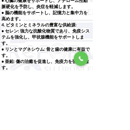
• 心臓の健康をサポートし、アテローム性動
脈硬化を予防し、炎症を軽減します。
• 脳の機能をサポートし、記憶力と集中力を
高めます。
4. ビタミンとミネラルの豊富な供給源:
• セレン: 強力な抗酸化物質であり、免疫シス
テムを強化し、甲状腺機能をサポートしま
す。
• リンとマグネシウム: 骨と歯の健康に有益で
す。
• 亜鉛: 傷の治癒を促進し、免疫力を強化しま
す。
• 鉄分：貧血の予防に役立ちます。
5. コレステロールと心臓の健康:
• 天然のエビにはコレステロールが含まれて
いますが、飽和脂肪の含有量が低いため、
LDL（悪玉コレステロール）レベルが上昇せ
ず、心臓の健康に悪影響を及ぼさないことが
研究で示されています。
6. 抗酸化物質の含有量:
• エビに含まれるアスタキサンチンは強力な
抗酸化物質です。フリーラジカルから皮膚を