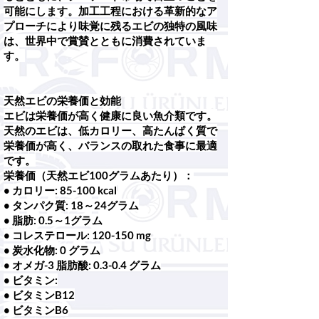
可能にします。加工工程における革新的なア
プローチにより味覚に残るエビの独特の風味
は、世界中で賞賛とともに消費されていま
す。
天然エビの栄養価と効能
エビは栄養価が高く健康に良い魚介類です。
天然のエビは、低カロリー、高たんぱく質で
栄養価が高く、バランスの取れた食事に最適
です。
栄養価（天然エビ100グラムあたり）：
• カロリー: 85-100 kcal
• タンパク質: 18～24グラム
• 脂肪: 0.5～1グラム
• コレステロール: 120-150 mg
• 炭水化物: 0 グラム
• オメガ-3 脂肪酸: 0.3-0.4 グラム
• ビタミン:
• ビタミンB12
• ビタミンB6