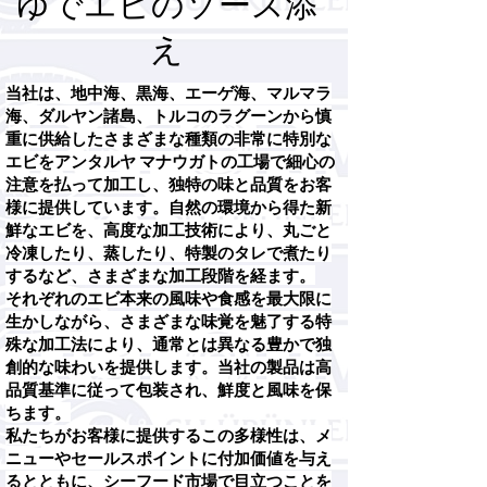
ゆでエビのソース添
え
当社は、地中海、黒海、エーゲ海、マルマラ
海、ダルヤン諸島、トルコのラグーンから慎
重に供給したさまざまな種類の非常に特別な
エビをアンタルヤ マナウガトの工場で細心の
注意を払って加工し、独特の味と品質をお客
様に提供しています。自然の環境から得た新
鮮なエビを、高度な加工技術により、丸ごと
冷凍したり、蒸したり、特製のタレで煮たり
するなど、さまざまな加工段階を経ます。
それぞれのエビ本来の風味や食感を最大限に
生かしながら、さまざまな味覚を魅了する特
殊な加工法により、通常とは異なる豊かで独
創的な味わいを提供します。当社の製品は高
品質基準に従って包装され、鮮度と風味を保
ちます。
私たちがお客様に提供するこの多様性は、メ
ニューやセールスポイントに付加価値を与え
るとともに、シーフード市場で目立つことを