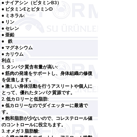
• ナイアシン（ビタミンB3）
• ビタミンEとビタミンD
• ミネラル:
• リン
• セレン
• 亜鉛
• 鉄
• マグネシウム
• カリウム
利点：
1. タンパク質含有量が高い:
• 筋肉の発達をサポートし、身体組織の修復
を促進します。
• 激しい身体活動を行うアスリートや個人に
とって、優れたタンパク質源です。
2. 低カロリーと低脂肪:
• 低カロリーなのでダイエッターに最適で
す。
• 飽和脂肪が少ないので、コレステロール値
のコントロールに役立ちます。
3. オメガ 3 脂肪酸: