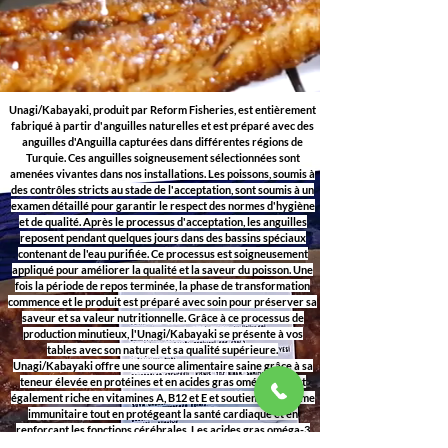
Unagi/Kabayaki, produit par Reform Fisheries, est entièrement
fabriqué à partir d'anguilles naturelles et est préparé avec des
anguilles d'Anguilla capturées dans différentes régions de
Turquie. Ces anguilles soigneusement sélectionnées sont
amenées vivantes dans nos installations. Les poissons, soumis à
des contrôles stricts au stade de l'acceptation, sont soumis à un
examen détaillé pour garantir le respect des normes d'hygiène
et de qualité. Après le processus d'acceptation, les anguilles
reposent pendant quelques jours dans des bassins spéciaux
contenant de l'eau purifiée. Ce processus est soigneusement
appliqué pour améliorer la qualité et la saveur du poisson. Une
fois la période de repos terminée, la phase de transformation
commence et le produit est préparé avec soin pour préserver sa
saveur et sa valeur nutritionnelle. Grâce à ce processus de
production minutieux, l'Unagi/Kabayaki se présente à vos
tables avec son naturel et sa qualité supérieure.
Unagi/Kabayaki offre une source alimentaire saine grâce à sa
teneur élevée en protéines et en acides gras oméga-3. Il est
également riche en vitamines A, B12 et E et soutient le système
immunitaire tout en protégeant la santé cardiaque et en
renforçant les fonctions cérébrales. Les acides gras oméga-3
protègent contre les maladies cardiaques et favorisent la santé