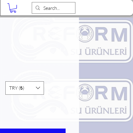
Blog
TRY (₺)