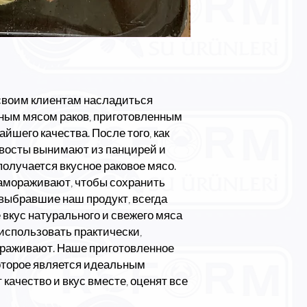
своим клиентам насладиться
ным мясом раков, приготовленным
йшего качества. После того, как
хвосты вынимают из панцирей и
получается вкусное раковое мясо.
замораживают, чтобы сохранить
 выбравшие наш продукт, всегда
 вкус натурального и свежего мяса
о использовать практически,
мораживают. Наше приготовленное
оторое является идеальным
 качество и вкус вместе, оценят все