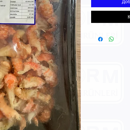
Доб
К