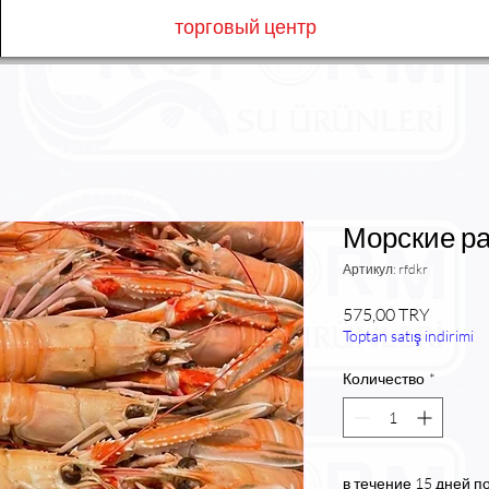
торговый центр
Морские р
Артикул: rfdkr
Цена
575,00 TRY
Toptan satış indirimi
Количество
*
в течение 15 дней п