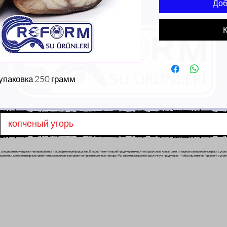
Доб
К
упаковка 250 грамм
копченый угорь
м, специализирующимся на переработке и экспорте морепродуктов. В ассортимент нашей продукции входят натуральные живые раки, отварные замороженные раки с укроп
еные креветки, свежие отварные креветки и замороженные креветки, приготовленные на пару. Мы также поставляем различную продукцию, чтобы наши импортеры могли укре