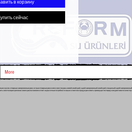
авить в корзину
упить сейчас
More
ным соусом, отварные замороженные раки, острые отварные раки и мясо хвостов рака, живой синий краб, сырой замороженный синий краб, очищенный сырой замороженный
пить свои позиции в регионах своего расположения в ответ на различные потребности наших клиентов в продукции и иметь преимущество перед конкурентами по качеству 