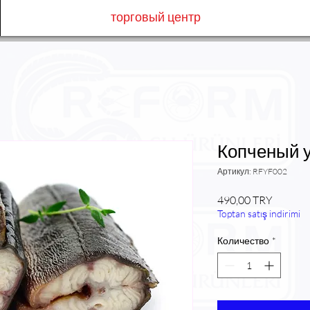
торговый центр
Копченый у
Артикул: RFYF002
Цена
490,00 TRY
Toptan satış indirimi
Количество
*