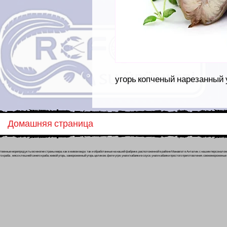
угорь копченый нарезанный 
Домашняя страница
венные морепродукты во многие страны мира, как в живом виде, так и обработанные на нашей фабрике, расположенной в районе Манавгат в Анталии, с нашим персонало
о краба. , мясо клешней синего краба, живой угорь, замороженный угорь целиком, филе угря, унаги/кабаяки в соусе, унаги кабаяки простого приготовления, свежеморож