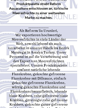
Produktpalette strebt Reform
Aquaculture entschlossen an, türkische
Meeresfrüchte zu einer weltweiten
Marke zu machen.
____________
Als Reform Su Urunleri,
Wir exportieren hochwertige
Meeresfrüchte in viele Länder der
Welt, sowohl lebend als auch
verarbeitet in unserer Fabrik im Bezirk
Manavgat in Antalya Turkey. Unser
Personal ist auf die Verarbeitung und
den Export von Meeresfrüchten
spezialisiert. Unsere Produktpalette
umfasst natürliche lebende
Flusskrebse, gekochte gefrorene
Flusskrebse mit Dillsauce, einfach
gekochte gefrorene Flusskrebse,
würzig gekochte Flusskrebse und
Flusskrebsschwanzfleisch, lebende
blaue Krabben, rohe gefrorene blaue
Krabben, gereinigte rohe gefrorene
Krabben, gekochte ganze gefrorene