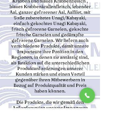
Krabben und blaues Krabbenfleisch ,
blaues Krabbenkrallenfleisch, lebender
Aal, ganzer gefrorener Aal, Aalfilet, mit
Soße zubereitetes Unagi/Kabayaki,
einfach gekochtes Unagi Kabayaki,
frisch gefrorene Garnelen, gekochte
frische Garnelen und gedämpfte
gefrorene Garnelen. Wir liefern auch
verschiedene Produkte, damit unsere
Importeure ihre Position in den
Regionen, in denen sie ansässig sind,
als Reaktion auf die unterschiedlichen
Produktanforderungen unserer
Kunden stärken und einen Vorteil
gegenüber ihren Mitbewerbern in
Bezug auf Produktqualität und Preis
haben können.
Die Produkte, die wir gemäß den
Anforderungen unserer Importeure
sorgfältig verpacken, werden unter
größter Beachtung von Qualitäts- und
Hygienestandards hergestellt. In
unseren mit modernster Technologie
ausgestatteten Produktionsanlagen