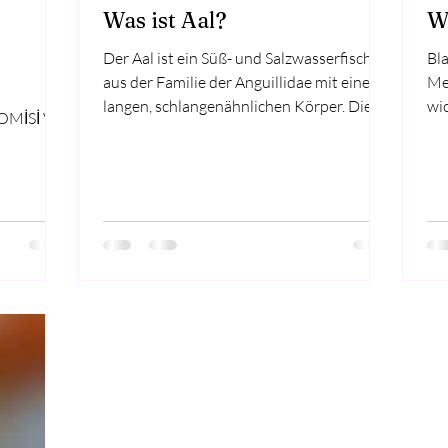
Was ist Aal?
W
Der Aal ist ein Süß- und Salzwasserfisch
Bla
aus der Familie der Anguillidae mit einem
Me
langen, schlangenähnlichen Körper. Die
wic
Art des...
de
lmeers