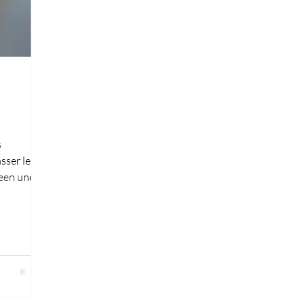
s
sser lebt
Seen und