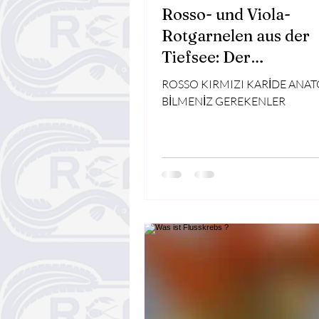
Rosso- und Viola-
Rotgarnelen aus der
Tiefsee: Der
unverwechselbare
ROSSO KIRMIZI KARİDE ANATOMİSİ VE
Geschmack des Mitte
BİLMENİZ GEREKENLER