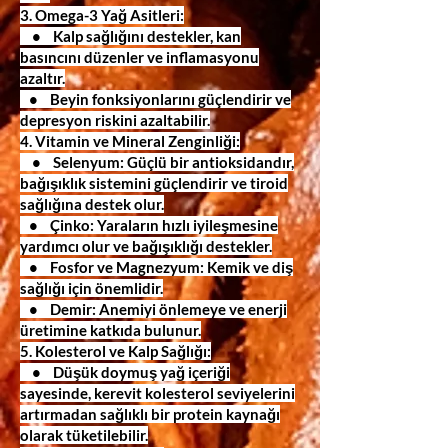
3. Omega-3 Yağ Asitleri:
• Kalp sağlığını destekler, kan
basıncını düzenler ve inflamasyonu
azaltır.
• Beyin fonksiyonlarını güçlendirir ve
depresyon riskini azaltabilir.
4. Vitamin ve Mineral Zenginliği:
• Selenyum: Güçlü bir antioksidandır,
bağışıklık sistemini güçlendirir ve tiroid
sağlığına destek olur.
• Çinko: Yaraların hızlı iyileşmesine
yardımcı olur ve bağışıklığı destekler.
• Fosfor ve Magnezyum: Kemik ve diş
sağlığı için önemlidir.
• Demir: Anemiyi önlemeye ve enerji
üretimine katkıda bulunur.
5. Kolesterol ve Kalp Sağlığı:
• Düşük doymuş yağ içeriği
sayesinde, kerevit kolesterol seviyelerini
artırmadan sağlıklı bir protein kaynağı
olarak tüketilebilir.