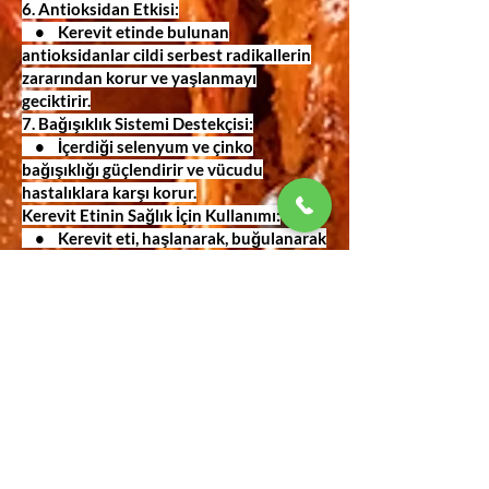
6. Antioksidan Etkisi:
• Kerevit etinde bulunan
antioksidanlar cildi serbest radikallerin
zararından korur ve yaşlanmayı
geciktirir.
7. Bağışıklık Sistemi Destekçisi:
• İçerdiği selenyum ve çinko
bağışıklığı güçlendirir ve vücudu
hastalıklara karşı korur.
Kerevit Etinin Sağlık İçin Kullanımı:
• Kerevit eti, haşlanarak, buğulanarak
veya ızgarada pişirilerek tüketilebilir.
• Düşük yağlı yemekler ve sağlıklı
salatalarda harika bir tamamlayıcıdır.
• Zengin protein ve düşük
karbonhidrat içeriğiyle ketojenik veya
düşük karbonhidrat diyetleri için
uygundur.
Kimler Tüketebilir?
• Dengeli ve sağlıklı beslenmek
isteyen bireyler.