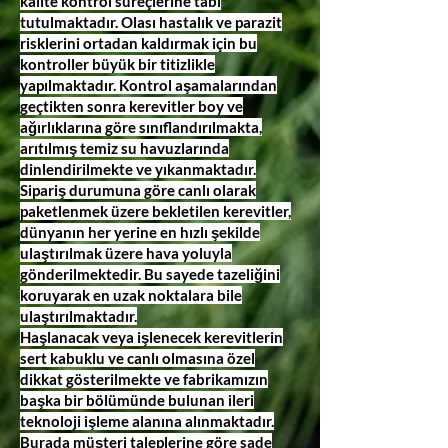
kalite kontrol süreçlerine tabi
tutulmaktadır. Olası hastalık ve parazit
risklerini ortadan kaldırmak için bu
kontroller büyük bir titizlikle
yapılmaktadır. Kontrol aşamalarından
geçtikten sonra kerevitler boy ve
ağırlıklarına göre sınıflandırılmakta,
arıtılmış temiz su havuzlarında
dinlendirilmekte ve yıkanmaktadır.
Sipariş durumuna göre canlı olarak
paketlenmek üzere bekletilen kerevitler,
dünyanın her yerine en hızlı şekilde
ulaştırılmak üzere hava yoluyla
gönderilmektedir. Bu sayede tazeliğini
koruyarak en uzak noktalara bile
ulaştırılmaktadır.
Haşlanacak veya işlenecek kerevitlerin
sert kabuklu ve canlı olmasına özel
dikkat gösterilmekte ve fabrikamızın
başka bir bölümünde bulunan ileri
teknoloji işleme alanına alınmaktadır.
Burada müşteri taleplerine göre sade