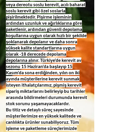
veya dereotu soslu kerevit, acılı baharat
soslu kerevit gibi özel soslarla
pişirilmektedir. Pişirme işleminin
ardından uzunluk ve ağırlıklarına göre
paketlenir, ardından güvenli depolama
koşullarına uygun olarak hızlı bir şekilde
şoklanarak depolanır ve daha sonra
yüksek kalite standartlarına uygun
olarak -18 derecede depolama
depolarına alınır. Türkiye'de kerevit av
sezonu 15 Haziran'da başlayıp 15
Kasım'da sona erdiğinden, yılın on iki
ayında müşterilerine kerevit sunmak
isteyen ithalatçılarımız, pişmiş kerevit
sipariş miktarlarını belirleyip bu tarihler
arasında bildirmeleri durumunda kerevit
stok sorunu yaşamayacaklardır.
Bu titiz ve detaylı süreç sayesinde
müşterilerimize en yüksek kalitede ve
canlılıkta ürünler sunabiliyoruz. Tüm
işleme ve paketleme süreçlerimizde