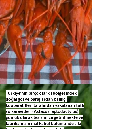
Türkiye'nin birçok farklı bölgesindeki
doğal göl ve barajlardan balıkçı
kooperatifleri tarafından yakalanan tatlı
su kerevitleri (Astacus leptodactylus)
günlük olarak tesisimize getirilmekte ve
fabrikamızın mal kabul bölümünde sıkı