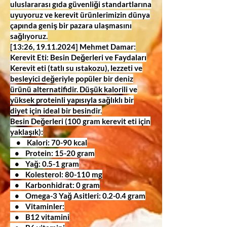
uluslararası gıda güvenliği standartlarına
uyuyoruz ve kerevit ürünlerimizin dünya
çapında geniş bir pazara ulaşmasını
sağlıyoruz.
[13:26,
19.11.2024
] Mehmet Damar:
Kerevit Eti: Besin Değerleri ve Faydaları
Kerevit eti (tatlı su ıstakozu), lezzeti ve
besleyici değeriyle popüler bir deniz
ürünü alternatifidir. Düşük kalorili ve
yüksek proteinli yapısıyla sağlıklı bir
diyet için ideal bir besindir.
Besin Değerleri (100 gram kerevit eti için
yaklaşık):
• Kalori: 70-90 kcal
• Protein: 15-20 gram
• Yağ: 0.5-1 gram
• Kolesterol: 80-110 mg
• Karbonhidrat: 0 gram
• Omega-3 Yağ Asitleri: 0.2-0.4 gram
• Vitaminler:
• B12 vitamini