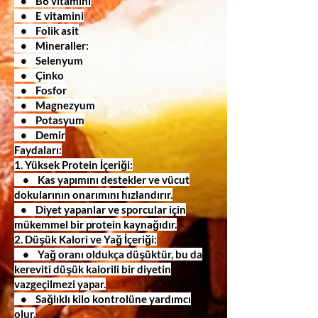
• B6 vitamini
• E vitamini
• Folik asit
• Mineraller:
• Selenyum
• Çinko
• Fosfor
• Magnezyum
• Potasyum
• Demir
Faydaları:
1. Yüksek Protein İçeriği:
• Kas yapımını destekler ve vücut
dokularının onarımını hızlandırır.
• Diyet yapanlar ve sporcular için
mükemmel bir protein kaynağıdır.
2. Düşük Kalori ve Yağ İçeriği:
• Yağ oranı oldukça düşüktür, bu da
kereviti düşük kalorili bir diyetin
vazgeçilmezi yapar.
• Sağlıklı kilo kontrolüne yardımcı
olur.