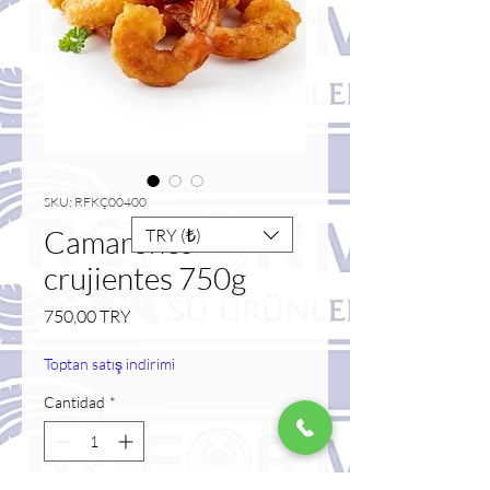
SKU: RFKÇ00400
Camarones
TRY (₺)
crujientes 750g
Precio
750,00 TRY
Toptan satış indirimi
Cantidad
*