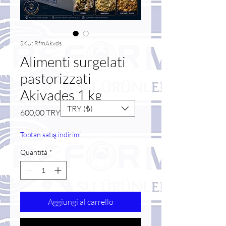
SKU: RfmAkvds
Alimenti surgelati
pastorizzati
Akivades 1 kg
TRY (₺)
Prezzo
600,00 TRY
Toptan satış indirimi
Quantità
*
Aggiungi al carrello