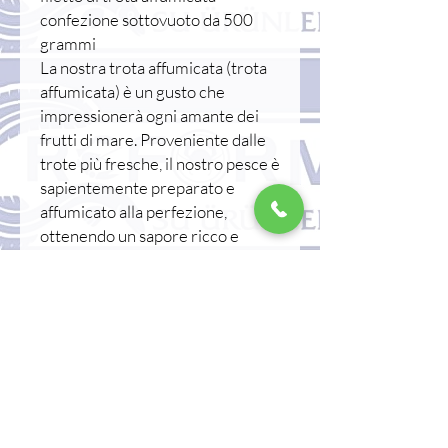
confezione sottovuoto da 500
grammi
La nostra trota affumicata (trota
affumicata) è un gusto che
impressionerà ogni amante dei
frutti di mare. Proveniente dalle
trote più fresche, il nostro pesce è
sapientemente preparato e
affumicato alla perfezione,
ottenendo un sapore ricco e
affumicato davvero irresistibile.
Ogni pesce viene lavorato e
affumicato con cura utilizzando
metodi tradizionali per garantire
la massima qualità e gusto. Servita
come antipasto, aggiunta a
un'insalata o gustata da sola, la
nostra trota affumicata intera è