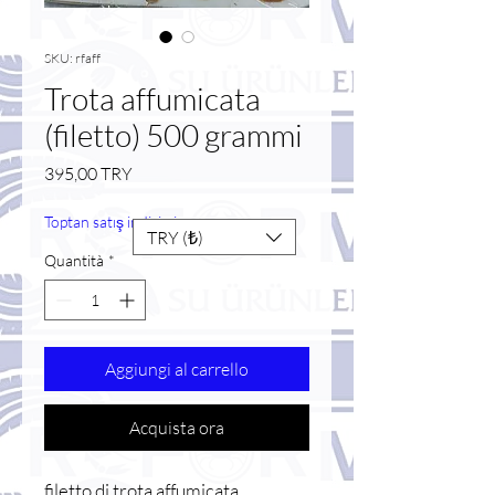
SKU: rfaff
Trota affumicata
(filetto) 500 grammi
Prezzo
395,00 TRY
Toptan satış indirimi
TRY (₺)
Quantità
*
Aggiungi al carrello
Acquista ora
filetto di trota affumicata