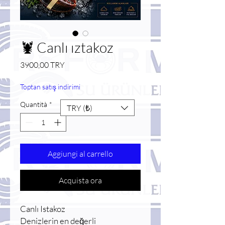
🦞 Canlı ıztakoz
Prezzo
3900,00 TRY
Toptan satış indirimi
Quantità
*
TRY (₺)
Aggiungi al carrello
Acquista ora
Canlı Istakoz
Denizlerin en değerli