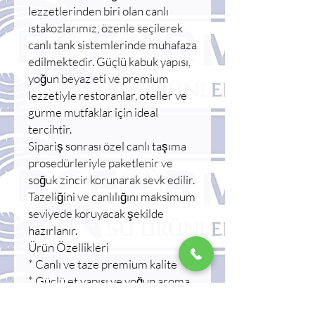
lezzetlerinden biri olan canlı
ıstakozlarımız, özenle seçilerek
canlı tank sistemlerinde muhafaza
edilmektedir. Güçlü kabuk yapısı,
yoğun beyaz eti ve premium
lezzetiyle restoranlar, oteller ve
gurme mutfaklar için ideal
tercihtir.
Sipariş sonrası özel canlı taşıma
prosedürleriyle paketlenir ve
soğuk zincir korunarak sevk edilir.
Tazeliğini ve canlılığını maksimum
seviyede koruyacak şekilde
hazırlanır.
Ürün Özellikleri
* Canlı ve taze premium kalite
* Güçlü et yapısı ve yoğun aroma
* Özel canlı taşıma ambalajı
* Restoran ve profesyonel