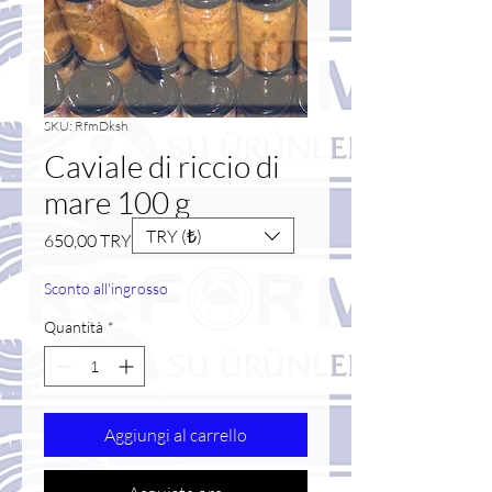
SKU: RfmDksh
Caviale di riccio di
mare 100 g
TRY (₺)
Prezzo
650,00 TRY
Sconto all'ingrosso
Quantità
*
Aggiungi al carrello