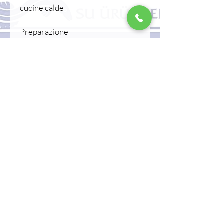
cucine calde
Preparazione
Poiché è bollito:
• Scongelare – tritare – utilizzare
• Si elabora rapidamente per
rosolare, grigliare, friggere nel
wok o preparare antipasti leggeri
• Una volta marinato, è pronto
per essere servito in 5-10 minuti.
• Offre un'elevata qualità
gastronomica grazie al suo aroma
intenso e alla consistenza
croccante.
Informazioni sul pacchetto
• Peso netto: 650 g / 1 kg
• Presentazione: Bollito – pulito –