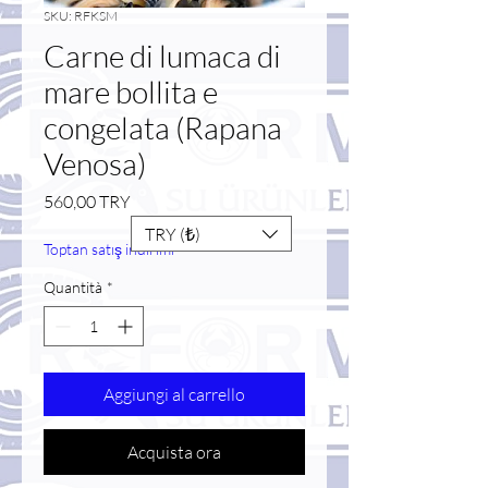
SKU: RFKSM
Carne di lumaca di
mare bollita e
congelata (Rapana
Venosa)
Prezzo
560,00 TRY
TRY (₺)
Toptan satış indirimi
Quantità
*
Aggiungi al carrello
Acquista ora