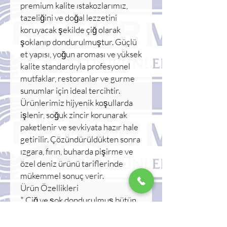
premium kalite ıstakozlarımız,
tazeliğini ve doğal lezzetini
koruyacak şekilde çiğ olarak
şoklanıp dondurulmuştur. Güçlü
et yapısı, yoğun aroması ve yüksek
kalite standardıyla profesyonel
mutfaklar, restoranlar ve gurme
sunumlar için ideal tercihtir.
Ürünlerimiz hijyenik koşullarda
işlenir, soğuk zincir korunarak
paketlenir ve sevkiyata hazır hale
getirilir. Çözündürüldükten sonra
ızgara, fırın, buharda pişirme ve
özel deniz ürünü tariflerinde
mükemmel sonuç verir.
Ürün Özellikleri
* Çiğ ve şok dondurulmuş bütün
ıstakoz
* Yoğun beyaz et yapısı