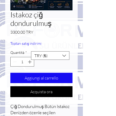
Istakoz çiğ
dondurulmuş
Prezzo
3300,00 TRY
Toptan satış indirimi
Quantità
*
TRY (₺)
Aggiungi al carrello
Acquista ora
Çiğ Dondurulmuş Bütün Istakoz
Denizden özenle seçilen