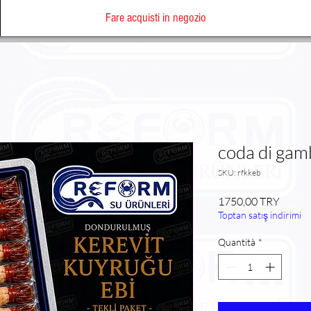
Fare acquisti in negozio
coda di gamb
SKU: rfkkeb
Prezz
1750,00 TRY
Toptan satış indirimi
Quantità
*