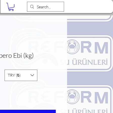
Blog
ero Ebi (kg)
o
TRY (₺)