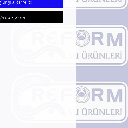
iungi al carrello
Acquista ora