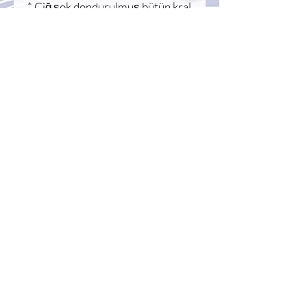
* Çiğ şok dondurulmuş bütün kral
yengeç
* Yoğun ve dolgun beyaz et yapısı
* Premium kalite deniz ürünü
* Soğuk zincir korumalı ambalaj
* Profesyonel mutfak ve ihracata
uygun kalite
Kullanım Alanları
Izgara, buharda pişirme, tereyağlı
servis, deniz ürünleri tabağı,
makarna ve gurme sunumlarda
mükemmel sonuç verir.
Muhafaza Koşulu
Ürün -18°C’de muhafaza
edilmelidir. Çözdürüldükten
sonra tekrar dondurulmaması
tavsiye edilir.