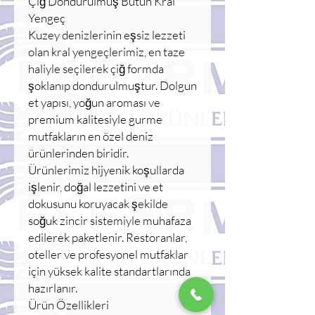
Çiğ Dondurulmuş Bütün Kral
Yengeç
Kuzey denizlerinin eşsiz lezzeti
olan kral yengeçlerimiz, en taze
haliyle seçilerek çiğ formda
şoklanıp dondurulmuştur. Dolgun
et yapısı, yoğun aroması ve
premium kalitesiyle gurme
mutfakların en özel deniz
ürünlerinden biridir.
Ürünlerimiz hijyenik koşullarda
işlenir, doğal lezzetini ve et
dokusunu koruyacak şekilde
soğuk zincir sistemiyle muhafaza
edilerek paketlenir. Restoranlar,
oteller ve profesyonel mutfaklar
için yüksek kalite standartlarında
hazırlanır.
Ürün Özellikleri