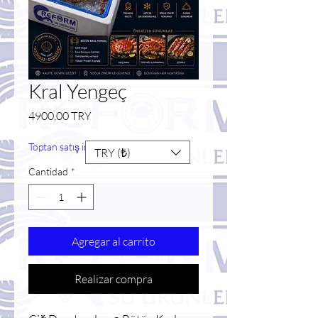
Kral Yengeç
Precio
4900,00 TRY
Toptan satış indirimi
TRY (₺)
Cantidad
*
Agregar al carrito
Realizar compra