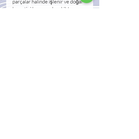
parçalar halinde işlenir ve doğal
lezzetini koruyacak şekilde
dondurulur. Gurme mutfaklar,
fine dining restoranlar, sushi
barlar ve yaratıcı deniz ürünleri
sunumları için idealdir.
• %100 Karides Eti
• Premium Kalite
• Çiğ Dondurulmuş Ürün
• Vakum Ambalajlı
• Net Miktar: 100 g
• -18°C'de muhafaza ediniz
Kullanım Alanları:
Tartare, sushi, sashimi, canapés,
bruschetta, gurme başlangıçlar
ve özel şef sunumları.
Menşei: Türkiye
Üretici: Reform Su Ürünleri