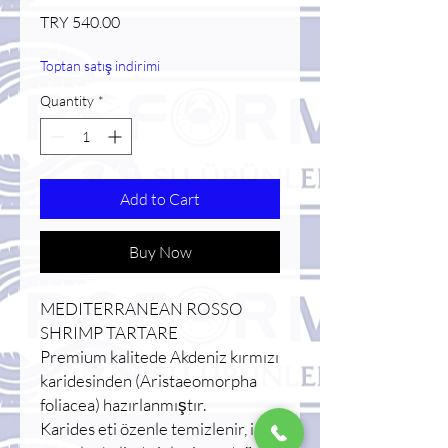
Price
TRY 540.00
Toptan satış indirimi
Quantity
*
Add to Cart
Buy Now
MEDITERRANEAN ROSSO
SHRIMP TARTARE
Premium kalitede Akdeniz kırmızı
karidesinden (Aristaeomorpha
foliacea) hazırlanmıştır.
Karides eti özenle temizlenir, iri