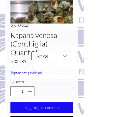
SKU: RFS020
Rapana venosa
(Conchiglia)
Quantità
TRY (₺)
Prezzo
5,00 TRY
Toptan satış indirimi
Quantità
*
Aggiungi al carrello