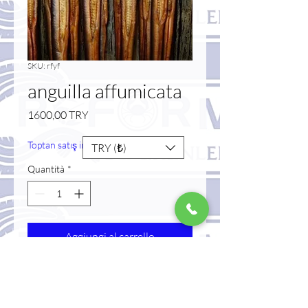
SKU: rfyf
anguilla affumicata
Prezzo
1600,00 TRY
Toptan satış indirimi
TRY (₺)
Quantità
*
Aggiungi al carrello
Acquista ora