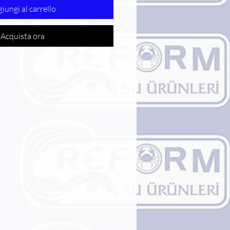
iungi al carrello
Acquista ora