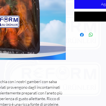
Agg
rchia con i nostri gamberi con salsa
elati provengono dagli incontaminati
sapientemente preparati con l'aneto più
perienza di gusto allettante. Ricco di
gambero è una ricca fonte di proteine,