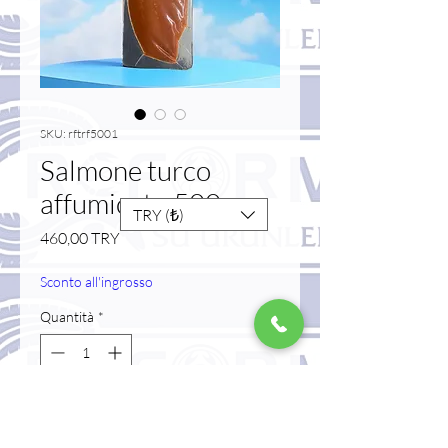
SKU: rftrf5001
Salmone turco
affumicato 500 gr
TRY (₺)
Prezzo
460,00 TRY
Sconto all'ingrosso
Quantità
*
Esaurito